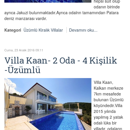
hepsi süit olup
odanın birinde
ayrıca Jakuzi bulunmaktadır.Ayrıca odalrın tamamından Patara
deniz manzarası vardır.
Kategori
Üzümlü Kiralık Villalar
Devamını oku...
Cuma, 23 Aralık 2016 09:11
Villa Kaan- 2 Oda - 4 Kişilik
-Üzümlü
Villa Kaan,
Kalkan merkeze
7km mesafede
bulunan Üzümlü
köyündedir.Villa
2015 yılında
yapılmış 2 yatak
odalı lüks bir
villadır. odaların