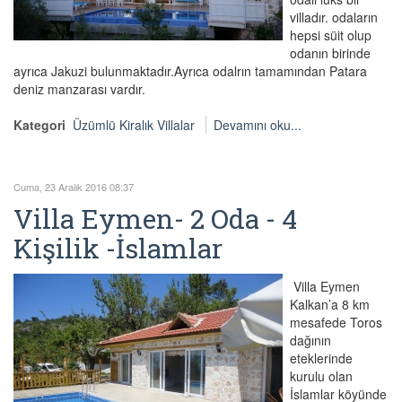
villadır. odaların
hepsi süit olup
odanın birinde
ayrıca Jakuzi bulunmaktadır.Ayrıca odalrın tamamından Patara
deniz manzarası vardır.
Kategori
Üzümlü Kiralık Villalar
Devamını oku...
Cuma, 23 Aralık 2016 08:37
Villa Eymen- 2 Oda - 4
Kişilik -İslamlar
Villa Eymen
Kalkan’a 8 km
mesafede Toros
dağının
eteklerinde
kurulu olan
İslamlar köyünde