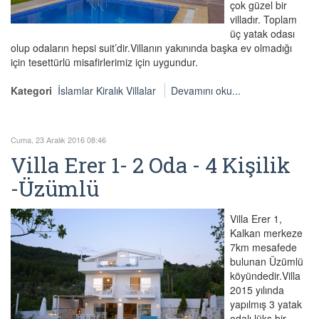
çok güzel bir
villadır. Toplam
üç yatak odası
olup odaların hepsi suit’dir.Villanın yakınında başka ev olmadığı
için tesettürlü misafirlerimiz için uygundur.
Kategori
İslamlar Kiralık Villalar
Devamını oku...
Cuma, 23 Aralık 2016 08:46
Villa Erer 1- 2 Oda - 4 Kişilik
-Üzümlü
Villa Erer 1,
Kalkan merkeze
7km mesafede
bulunan Üzümlü
köyündedir.Villa
2015 yılında
yapılmış 3 yatak
odalı lüks bir