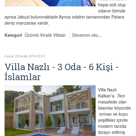
hepsi süit olup
odanın birinde
ayrıca Jakuzi bulunmaktadır.Ayrıca odalrın tamamından Patara
deniz manzarası vardır.
Kategori
Üzümlü Kiralık Villalar
Devamını oku...
Cuma, 23 Aralık 2016 09:01
Villa Nazlı - 3 Oda - 6 Kişi -
İslamlar
Villa Nazlı
Kalkan’a 7km
mesafede olan
İslamlar köyünde
orman ve koyu
yeşillikler içinde
modern tarzda
dizayn edilmiş