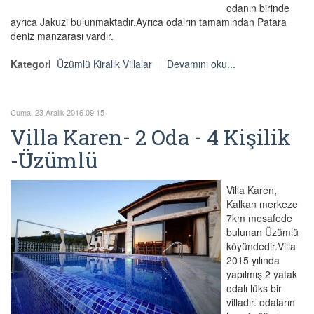
odanın birinde
ayrıca Jakuzi bulunmaktadır.Ayrıca odalrın tamamından Patara
deniz manzarası vardır.
Kategori
Üzümlü Kiralık Villalar
Devamını oku...
Cuma, 23 Aralık 2016 09:15
Villa Karen- 2 Oda - 4 Kişilik
-Üzümlü
Villa Karen,
Kalkan merkeze
7km mesafede
bulunan Üzümlü
köyündedir.Villa
2015 yılında
yapılmış 2 yatak
odalı lüks bir
villadır. odaların