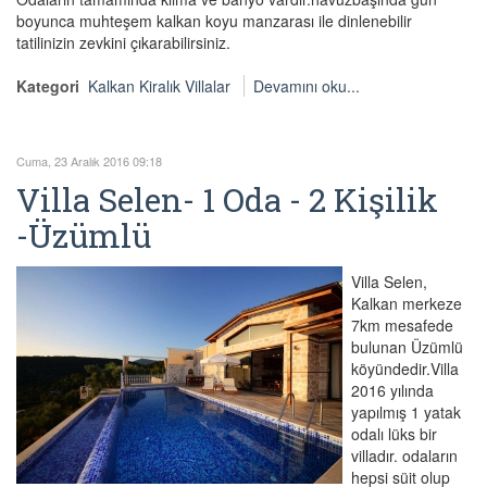
boyunca muhteşem kalkan koyu manzarası ile dinlenebilir
tatilinizin zevkini çıkarabilirsiniz.
Kategori
Kalkan Kiralık Villalar
Devamını oku...
Cuma, 23 Aralık 2016 09:18
Villa Selen- 1 Oda - 2 Kişilik
-Üzümlü
Villa Selen,
Kalkan merkeze
7km mesafede
bulunan Üzümlü
köyündedir.Villa
2016 yılında
yapılmış 1 yatak
odalı lüks bir
villadır. odaların
hepsi süit olup