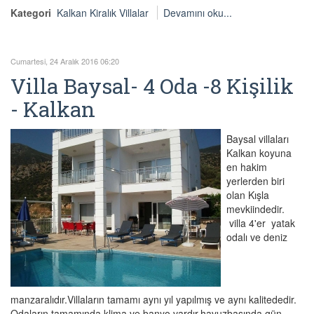
Kategori
Kalkan Kiralık Villalar
Devamını oku...
Cumartesi, 24 Aralık 2016 06:20
Villa Baysal- 4 Oda -8 Kişilik
- Kalkan
Baysal villaları
Kalkan koyuna
en hakim
yerlerden biri
olan Kışla
mevkiindedir.
villa 4'er yatak
odalı ve deniz
manzaralıdır.Villaların tamamı aynı yıl yapılmış ve aynı kalitededir.
Odaların tamamında klima ve banyo vardır.havuzbaşında gün