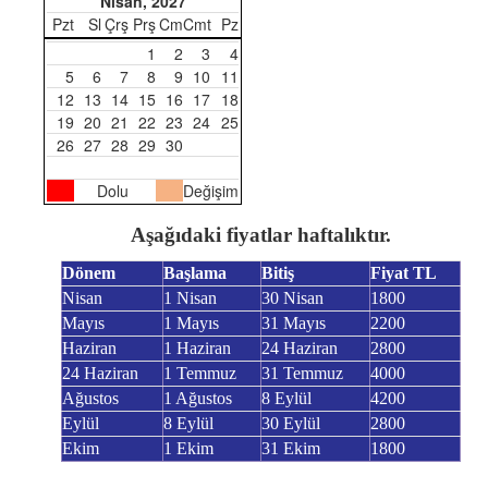
Nisan, 2027
Pzt
Sl
Çrş
Prş
Cm
Cmt
Pz
1
2
3
4
5
6
7
8
9
10
11
12
13
14
15
16
17
18
19
20
21
22
23
24
25
26
27
28
29
30
Dolu
Değişim
Aşağıdaki fiyatlar haftalıktır.
Dönem
Başlama
Bitiş
Fiyat TL
Nisan
1 Nisan
30 Nisan
1800
Mayıs
1 Mayıs
31 Mayıs
2200
Haziran
1 Haziran
24 Haziran
2800
24 Haziran
1 Temmuz
31 Temmuz
4000
Ağustos
1 Ağustos
8 Eylül
4200
Eylül
8 Eylül
30 Eylül
2800
Ekim
1 Ekim
31 Ekim
1800