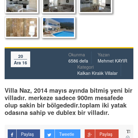
Okunma
Yazan
20
6586 defa
Mehmet KAYIR
Ara 16
Kategori
Kalkan Kiralık Villalar
Villa Naz, 2014 mayıs ayında bitmiş yeni bir
villadır. merkeze sadece 900m mesafede
olup sakin bir bölgededir.toplam iki yatak
odasına sahip ve dublex bir villadır.
Paylaş
Tweetle
Paylaş