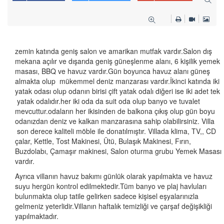
zemin katında geniş salon ve amarikan mutfak vardır.Salon dış
mekana açılır ve dışarıda geniş güneşlenme alanı, 6 kişilik yemek
masası, BBQ ve havuz vardır.Gün boyunca havuz alanı güneş
almakta olup mükemmel deniz manzarası vardır.İkinci katında iki
yatak odası olup odanın birisi çift yatak odalı diğeri ise iki adet tek
yatak odalıdır.her iki oda da suit oda olup banyo ve tuvalet
mevcuttur.odaların her ikisinden de balkona çıkış olup gün boyu
odanızdan deniz ve kalkan manzarasına sahip olabilirsiniz. Villa
son derece kaliteli möble ile donatılmıştır. Villada klima, TV,, CD
çalar, Kettle, Tost Makinesi, Ütü, Bulaşık Makinesi, Fırın,
Buzdolabı, Çamaşır makinesi, Salon oturma grubu Yemek Masası
vardır.
Ayrıca villanın havuz bakımı günlük olarak yapılmakta ve havuz
suyu hergün kontrol edilmektedir.Tüm banyo ve plaj havluları
bulunmakta olup tatile gelirken sadece kişisel eşyalarınızla
gelmeniz yeterlidir.Villanın haftalık temizliği ve çarşaf değişikliği
yapılmaktadır.