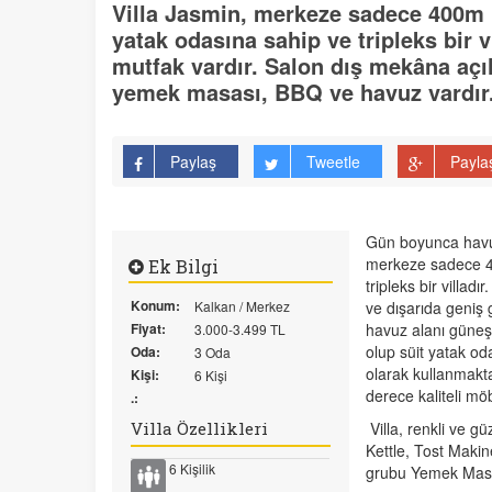
Villa Jasmin, merkeze sadece 400m 
yatak odasına sahip ve tripleks bir 
mutfak vardır. Salon dış mekâna açıl
yemek masası, BBQ ve havuz vardır
Paylaş
Tweetle
Payla
Gün boyunca havuz
merkeze sadece 40
Ek Bilgi
tripleks bir villa
Konum:
Kalkan / Merkez
ve dışarıda geniş
Fiyat:
havuz alanı güneş
3.000-3.499 TL
olup süit yatak od
Oda:
3 Oda
olarak kullanmaktadı
Kişi:
6 Kişi
derece kaliteli möb
.:
Villa Özellikleri
Villa, renkli ve gü
Kettle, Tost Makin
6 Kişilik
grubu Yemek Masas