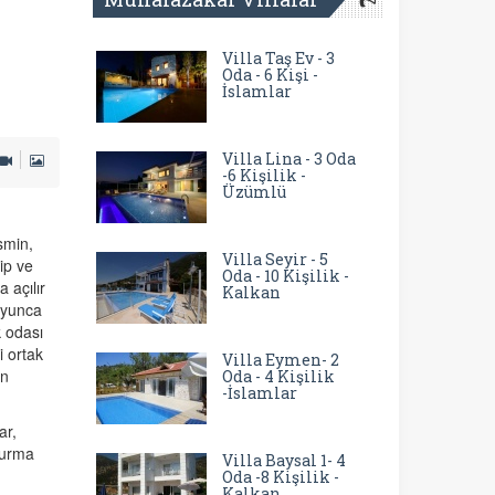
Villa Taş Ev - 3
Oda - 6 Kişi -
İslamlar
Villa Lina - 3 Oda
-6 Kişilik -
Üzümlü
smin,
Villa Seyir - 5
ip ve
Oda - 10 Kişilik -
 açılır
Kalkan
oyunca
 odası
i ortak
Villa Eymen- 2
on
Oda - 4 Kişilik
-İslamlar
ar,
turma
Villa Baysal 1- 4
Oda -8 Kişilik -
Kalkan