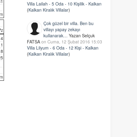
31
Villa Lailah - 5 Oda - 10 Kişilik - Kalkan
(
Kalkan Kiralık Villalar
)
im
Çok güzel bir villa. Ben bu
villayı yapay zekayı
Pz
kullanarak…
Yazan Selçuk
4
FATSA
on Cuma, 12 Şubat 2016 15:03
11
Villa Lilyum - 6 Oda - 12 Kişi - Kalkan
18
(
Kalkan Kiralık Villalar
)
25
im