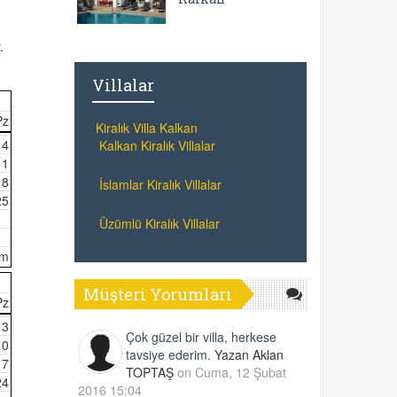
.
Villalar
Pz
Kiralık Villa Kalkan
4
Kalkan Kiralık Villalar
11
18
İslamlar Kiralık Villalar
25
Üzümlü Kiralık Villalar
im
Müşteri Yorumları
Pz
3
Çok güzel bir villa, herkese
10
tavsiye ederim.
Yazan Aklan
17
TOPTAŞ
on Cuma, 12 Şubat
24
2016 15:04