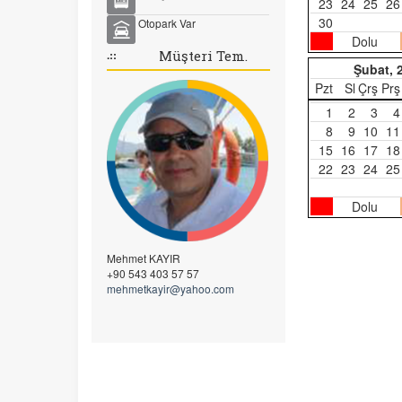
23
24
25
26
30
Otopark Var
Dolu
.::
Müşteri Tem.
Şubat, 
Pzt
Sl
Çrş
Prş
1
2
3
4
8
9
10
11
15
16
17
18
22
23
24
25
Dolu
Mehmet KAYIR
+90 543 403 57 57
mehmetkayir@yahoo.com