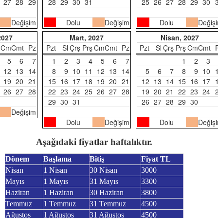
27
28
29
28
29
30
31
25
26
27
28
29
30
Değişim
Dolu
Değişim
Dolu
Değiş
2027
Mart, 2027
Nisan, 2027
Cm
Cmt
Pz
Pzt
Sl
Çrş
Prş
Cm
Cmt
Pz
Pzt
Sl
Çrş
Prş
Cm
Cmt
5
6
7
1
2
3
4
5
6
7
1
2
3
12
13
14
8
9
10
11
12
13
14
5
6
7
8
9
10
19
20
21
15
16
17
18
19
20
21
12
13
14
15
16
17
26
27
28
22
23
24
25
26
27
28
19
20
21
22
23
24
29
30
31
26
27
28
29
30
Değişim
Dolu
Değişim
Dolu
Değiş
Aşağıdaki fiyatlar haftalıktır.
Dönem
Başlama
Bitiş
Fiyat TL
Nisan
1 Nisan
30 Nisan
3000
Mayıs
1 Mayıs
31 Mayıs
3300
Haziran
1 Haziran
30 Haziran
3800
Temmuz
1 Temmuz
31 Temmuz
4500
Ağustos
1 Ağustos
31 Ağustos
4500