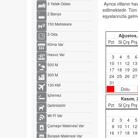
Ayrıca villanın h
3 Yatak Odası
edilmektedir. Tüm 
2 Banyo
eşyalarınızla gelme
150 Metrekare
3 Oda
Ağustos,
Pzt
Sl
Çrş
Prş
Klima Var
Havuz Var
3
4
5
6
10
11
12
13
500 M
17
18
19
20
300 M
24
25
26
27
31
130 KM
Dolu
İçilemez
Kasım, 
Pzt
Sl
Çrş
Prş
Getirilebilir
Wi-Fi Var
2
3
4
5
Çamaşır Makinesi Var
9
10
11
12
16
17
18
19
Bulaşık Makinesi Var