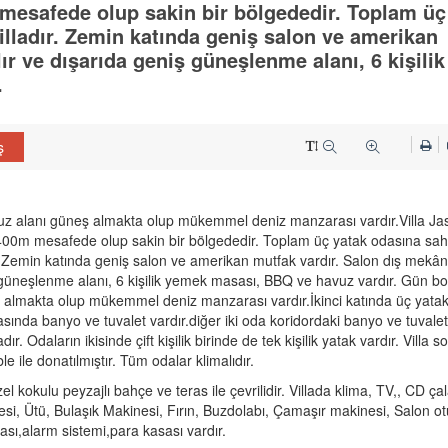
mesafede olup sakin bir bölgededir. Toplam üç
villadır. Zemin katında geniş salon ve amerikan
ır ve dışarıda geniş güneşlenme alanı, 6 kişilik
.
ş
 alanı güneş almakta olup mükemmel deniz manzarası vardır.Villa Ja
0m mesafede olup sakin bir bölgededir. Toplam üç yatak odasına sah
dır. Zemin katında geniş salon ve amerikan mutfak vardır. Salon dış mekâna
 güneşlenme alanı, 6 kişilik yemek masası, BBQ ve havuz vardır. Gün b
 almakta olup mükemmel deniz manzarası vardır.İkinci katında üç yatak
asında banyo ve tuvalet vardır.diğer iki oda koridordaki banyo ve tuvalet
r. Odaların ikisinde çift kişilik birinde de tek kişilik yatak vardır. Villa s
le ile donatılmıştır. Tüm odalar klimalıdır.
zel kokulu peyzajlı bahçe ve teras ile çevrilidir. Villada klima, TV,, CD çal
esi, Ütü, Bulaşık Makinesi, Fırın, Buzdolabı, Çamaşır makinesi, Salon o
ı,alarm sistemi,para kasası vardır.