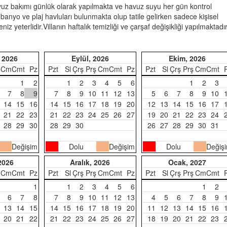
avuz bakımı günlük olarak yapılmakta ve havuz suyu her gün kontrol
banyo ve plaj havluları bulunmakta olup tatile gelirken sadece kişisel
niz yeterlidir.Villanın haftalık temizliği ve çarşaf değişikliği yapılmaktadır
 2026
Eylül, 2026
Ekim, 2026
Cm
Cmt
Pz
Pzt
Sl
Çrş
Prş
Cm
Cmt
Pz
Pzt
Sl
Çrş
Prş
Cm
Cmt
1
2
1
2
3
4
5
6
1
2
3
7
8
9
7
8
9
10
11
12
13
5
6
7
8
9
10
14
15
16
14
15
16
17
18
19
20
12
13
14
15
16
17
21
22
23
21
22
23
24
25
26
27
19
20
21
22
23
24
28
29
30
28
29
30
26
27
28
29
30
31
Değişim
Dolu
Değişim
Dolu
Değiş
2026
Aralık, 2026
Ocak, 2027
Cm
Cmt
Pz
Pzt
Sl
Çrş
Prş
Cm
Cmt
Pz
Pzt
Sl
Çrş
Prş
Cm
Cmt
1
1
2
3
4
5
6
1
2
6
7
8
7
8
9
10
11
12
13
4
5
6
7
8
9
13
14
15
14
15
16
17
18
19
20
11
12
13
14
15
16
20
21
22
21
22
23
24
25
26
27
18
19
20
21
22
23