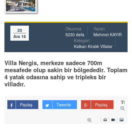
Okunma
Yazan
20
5230 defa
Mehmet KAYIR
Ara 16
Kategori
Kalkan Kiralık Villalar
Villa Nergis, merkeze sadece 700m
mesafede olup sakin bir bölgededir. Toplam
4 yatak odasına sahip ve tripleks bir
villadır.
Paylaş
Tweetle
Paylaş