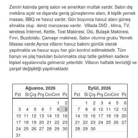
Zemin katında geniş salon ve amerikan mutfak vardır. Salon dış
mekâna açılır ve dışarıda geniş güneşlenme alanı, 8 kişilik yemek
masası, BBQ ve havuz vardır. Gün boyunca havuz alanı güneş
almakta olup deniz manzarası vardır. Villada DVD , klima, TV,
wireless İnternet, Kettle, Tost Makinesi, Ütü, Bulaşık Makinesi,
Fırın, Buzdolabı, Çamaşır makinesi, Salon oturma grubu Yemek
Masası vardır.Ayrıca villanın havuz bakımı günlük olarak
yapılmakta ve havuz suyu her gün kontrol edilmektedir. Tüm
banyo ve plaj havluları bulunmakta olup tatile gelirken sadece
kişisel eşyalarınızla gelmeniz yeterlidir. Villanın haftalık temizliği ve
çarşaf değişikliği yapılmaktadır.
Ağustos, 2026
Eylül, 2026
Pzt
Sl
Çrş
Prş
Cm
Cmt
Pz
Pzt
Sl
Çrş
Prş
Cm
Cmt
Pz
1
2
1
2
3
4
5
6
3
4
5
6
7
8
9
7
8
9
10
11
12
13
10
11
12
13
14
15
16
14
15
16
17
18
19
20
17
18
19
20
21
22
23
21
22
23
24
25
26
27
24
25
26
27
28
29
30
28
29
30
31