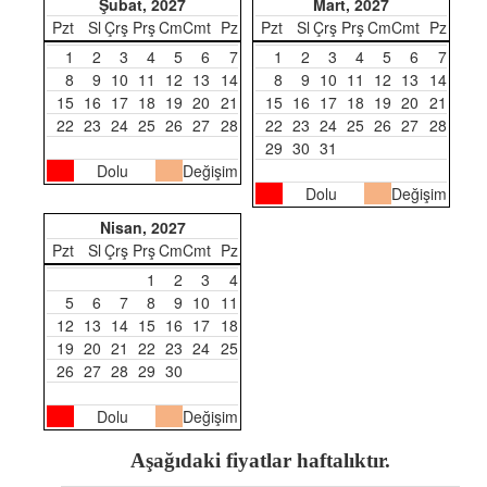
Şubat, 2027
Mart, 2027
Pzt
Sl
Çrş
Prş
Cm
Cmt
Pz
Pzt
Sl
Çrş
Prş
Cm
Cmt
Pz
1
2
3
4
5
6
7
1
2
3
4
5
6
7
8
9
10
11
12
13
14
8
9
10
11
12
13
14
15
16
17
18
19
20
21
15
16
17
18
19
20
21
22
23
24
25
26
27
28
22
23
24
25
26
27
28
29
30
31
Dolu
Değişim
Dolu
Değişim
Nisan, 2027
Pzt
Sl
Çrş
Prş
Cm
Cmt
Pz
1
2
3
4
5
6
7
8
9
10
11
12
13
14
15
16
17
18
19
20
21
22
23
24
25
26
27
28
29
30
Dolu
Değişim
Aşağıdaki fiyatlar haftalıktır.