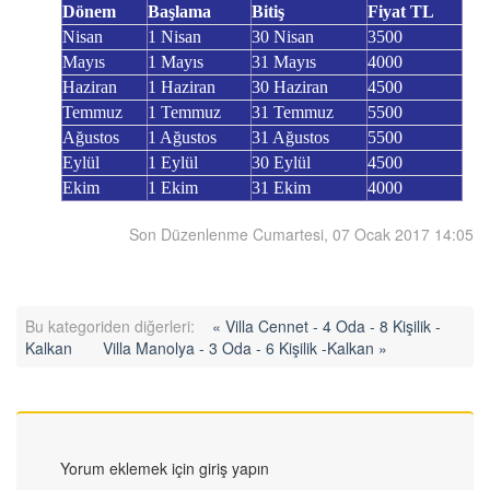
Dönem
Başlama
Bitiş
Fiyat TL
Nisan
1 Nisan
30 Nisan
3500
Mayıs
1 Mayıs
31 Mayıs
4000
Haziran
1 Haziran
30 Haziran
4500
Temmuz
1 Temmuz
31 Temmuz
5500
Ağustos
1 Ağustos
31 Ağustos
5500
Eylül
1 Eylül
30 Eylül
4500
Ekim
1 Ekim
31 Ekim
4000
Son Düzenlenme Cumartesi, 07 Ocak 2017 14:05
Bu kategoriden diğerleri:
« Villa Cennet - 4 Oda - 8 Kişilik -
Kalkan
Villa Manolya - 3 Oda - 6 Kişilik -Kalkan »
Yorum eklemek için giriş yapın