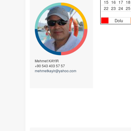
15
16
17
18
22
23
24
25
Dolu
Mehmet KAYIR
+90 543 403 57 57
mehmetkayir@yahoo.com