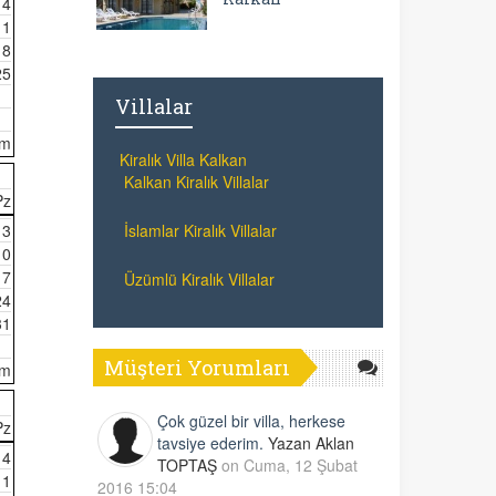
4
11
18
25
Villalar
im
Kiralık Villa Kalkan
Kalkan Kiralık Villalar
Pz
İslamlar Kiralık Villalar
3
10
17
Üzümlü Kiralık Villalar
24
31
Müşteri Yorumları
im
Çok güzel bir villa, herkese
Pz
tavsiye ederim.
Yazan Aklan
4
TOPTAŞ
on Cuma, 12 Şubat
11
2016 15:04