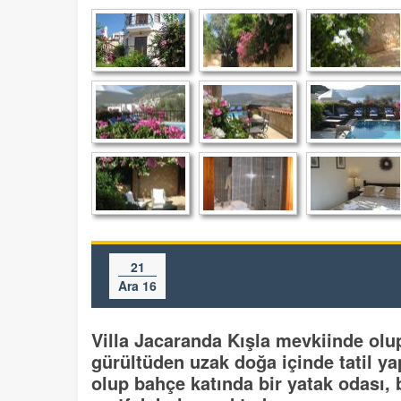
21
Ara 16
Villa Jacaranda Kışla mevkiinde olu
gürültüden uzak doğa içinde tatil yapm
olup bahçe katında bir yatak odası, b