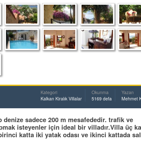
Kategori
Okunma
Yazan
Kalkan Kiralık Villalar
5169 defa
Mehmet 
p denize sadece 200 m mesafededir. trafik ve
ak isteyenler için ideal bir villadır.Villa üç ka
irinci katta iki yatak odası ve ikinci kattada sa