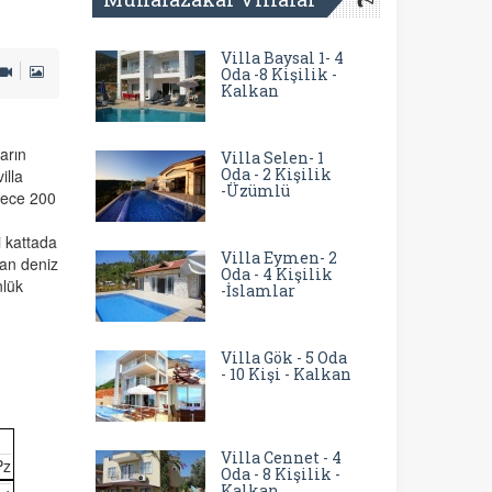
Villa Baysal 1- 4
Oda -8 Kişilik -
Kalkan
arın
Villa Selen- 1
Oda - 2 Kişilik
illa
-Üzümlü
dece 200
i kattada
Villa Eymen- 2
an deniz
Oda - 4 Kişilik
nlük
-İslamlar
Villa Gök - 5 Oda
- 10 Kişi - Kalkan
Villa Cennet - 4
Pz
Oda - 8 Kişilik -
Kalkan