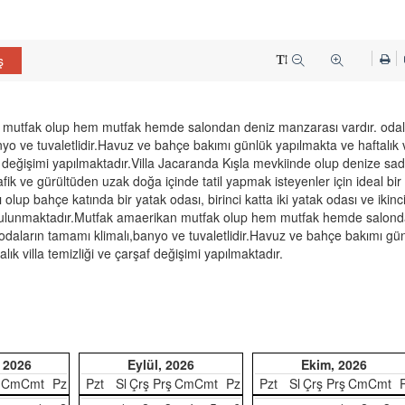
ş
mutfak olup hem mutfak hemde salondan deniz manzarası vardır. odal
yo ve tuvaletlidir.Havuz ve bahçe bakımı günlük yapılmakta ve haftalık v
f değişimi yapılmaktadır.Villa Jacaranda Kışla mevkiinde olup denize sa
fik ve gürültüden uzak doğa içinde tatil yapmak isteyenler için ideal bir
tlı olup bahçe katında bir yatak odası, birinci katta iki yatak odası ve ikinc
bulunmaktadır.Mutfak amaerikan mutfak olup hem mutfak hemde salond
odaların tamamı klimalı,banyo ve tuvaletlidir.Havuz ve bahçe bakımı gü
lık villa temizliği ve çarşaf değişimi yapılmaktadır.
 2026
Eylül, 2026
Ekim, 2026
Cm
Cmt
Pz
Pzt
Sl
Çrş
Prş
Cm
Cmt
Pz
Pzt
Sl
Çrş
Prş
Cm
Cmt