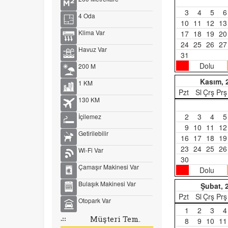
3
4
5
6
4 Oda
10
11
12
13
Klima Var
17
18
19
20
24
25
26
27
Havuz Var
31
Dolu
200 M
Kasım, 
1 KM
Pzt
Sl
Çrş
Prş
130 KM
2
3
4
5
İçilemez
9
10
11
12
Getirilebilir
16
17
18
19
23
24
25
26
Wi-Fi Var
30
Çamaşır Makinesi Var
Dolu
Bulaşık Makinesi Var
Şubat, 
Pzt
Sl
Çrş
Prş
Otopark Var
1
2
3
4
.::
Müşteri Tem.
8
9
10
11