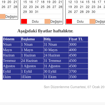
19
20
21
15
16
17
18
19
20
21
12
13
14
15
16
17
26
27
28
22
23
24
25
26
27
28
19
20
21
22
23
24
29
30
31
26
27
28
29
30
Değişim
Dolu
Değişim
Dolu
Değiş
Aşağıdaki fiyatlar haftalıktır.
Dönem
Başlama
Bitiş
Fiyat TL
Nisan
1 Nisan
31 Nisan
3000
Mayıs
1 Mayıs
30 Mayıs
4000
Haziran
1 Haziran
24 Haziran
4500
Temmuz
24 Haziran
31 Temmuz
4500
Ağustos
1 Ağustos
31 Ağustos
4500
Eylül
1 Eylül
30 Eylül
3700
Ekim
1Ekim
31 Ekim
3500
Son Düzenlenme Cumartesi, 07 Ocak 20