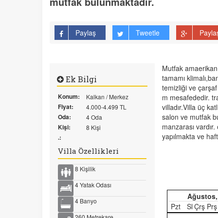
mutfak bulunmaktadır.
Paylaş
Tweetle
Payla
Mutfak amaerikan 
tamamı klimalı,ban
Ek Bilgi
temizliği ve çarşa
Konum:
Kalkan / Merkez
m mesafededir. tra
Fiyat:
villadır.Villa üç ka
4.000-4.499 TL
salon ve mutfak 
Oda:
4 Oda
manzarası vardır. 
Kişi:
8 Kişi
yapılmakta ve hafta
.:
Villa Özellikleri
8 Kişilik
4 Yatak Odası
Ağustos,
4 Banyo
Pzt
Sl
Çrş
Prş
260 Metrekare