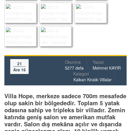
Okunma
Yazan
21
5277 defa
Mehmet KAYIR
Ara 16
Kategori
Kalkan Kiralık Villalar
Villa Hope, merkeze sadece 700m mesafede
olup sakin bir bölgededir. Toplam 5 yatak
odasına sahip ve tripleks bir villadır. Zemin
katında geniş salon ve amerikan mutfak
vardır. Salon dış mekâna açılır ve dışarıda
geniş güneşlenme alanı, 10 kişilik yemek