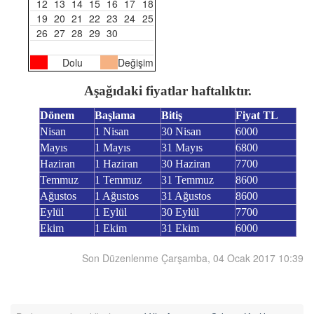
12
13
14
15
16
17
18
19
20
21
22
23
24
25
26
27
28
29
30
Dolu
Değişim
Aşağıdaki fiyatlar haftalıktır.
Dönem
Başlama
Bitiş
Fiyat TL
Nisan
1 Nisan
30 Nisan
6000
Mayıs
1 Mayıs
31 Mayıs
6800
Haziran
1 Haziran
30 Haziran
7700
Temmuz
1 Temmuz
31 Temmuz
8600
Ağustos
1 Ağustos
31 Ağustos
8600
Eylül
1 Eylül
30 Eylül
7700
Ekim
1 Ekim
31 Ekim
6000
Son Düzenlenme Çarşamba, 04 Ocak 2017 10:39