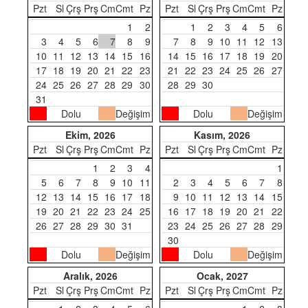
Pzt
Sl
Çrş
Prş
Cm
Cmt
Pz
Pzt
Sl
Çrş
Prş
Cm
Cmt
Pz
1
2
1
2
3
4
5
6
3
4
5
6
7
8
9
7
8
9
10
11
12
13
10
11
12
13
14
15
16
14
15
16
17
18
19
20
17
18
19
20
21
22
23
21
22
23
24
25
26
27
24
25
26
27
28
29
30
28
29
30
31
Dolu
Değişim
Dolu
Değişim
Ekim, 2026
Kasım, 2026
Pzt
Sl
Çrş
Prş
Cm
Cmt
Pz
Pzt
Sl
Çrş
Prş
Cm
Cmt
Pz
1
2
3
4
1
5
6
7
8
9
10
11
2
3
4
5
6
7
8
12
13
14
15
16
17
18
9
10
11
12
13
14
15
19
20
21
22
23
24
25
16
17
18
19
20
21
22
26
27
28
29
30
31
23
24
25
26
27
28
29
30
Dolu
Değişim
Dolu
Değişim
Aralık, 2026
Ocak, 2027
Pzt
Sl
Çrş
Prş
Cm
Cmt
Pz
Pzt
Sl
Çrş
Prş
Cm
Cmt
Pz